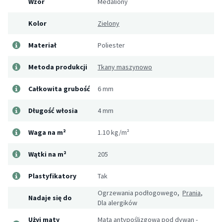
Wzór
Medaliony
Kolor
Zielony
Materiał
Poliester
Metoda produkcji
Tkany maszynowo
Całkowita grubość
6 mm
Długość włosia
4 mm
Waga na m²
1.10 kg/m²
Wątki na m²
205
Plastyfikatory
Tak
Ogrzewania podłogowego,
Prania
,
Nadaje się do
Dla alergików
Użyj maty
Mata antypoślizgowa pod dywan -