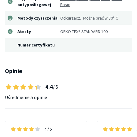
antypoślizgowej
Basic
Metody czyszczenia
Odkurzacz, Można prać w 30° C
Atesty
OEKO-TEX® STANDARD 100
Numer certyfikatu
Opinie
4.4
/ 5
Uśrednienie
5 opinie
4
/ 5