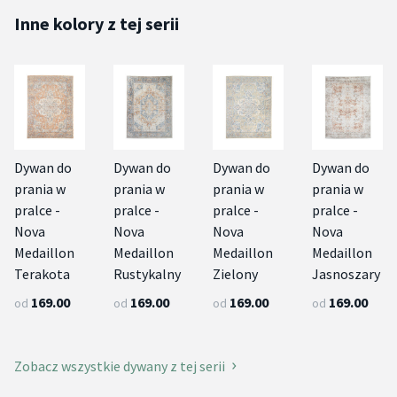
Inne kolory z tej serii
Dywan do
Dywan do
Dywan do
Dywan do
prania w
prania w
prania w
prania w
pralce -
pralce -
pralce -
pralce -
Nova
Nova
Nova
Nova
Medaillon
Medaillon
Medaillon
Medaillon
Terakota
Rustykalny
Zielony
Jasnoszary
169.00
169.00
169.00
169.00
od
od
od
od
Zobacz wszystkie dywany z tej serii