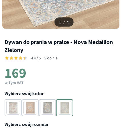
1
/
9
Dywan do prania w pralce - Nova Medaillon
Zielony
4.4 / 5
5 opinie
169
w tym VAT
Wybierz swój kolor
Szary
Terakota
Wielokolorowy
Zielony
Wybierz swój rozmiar