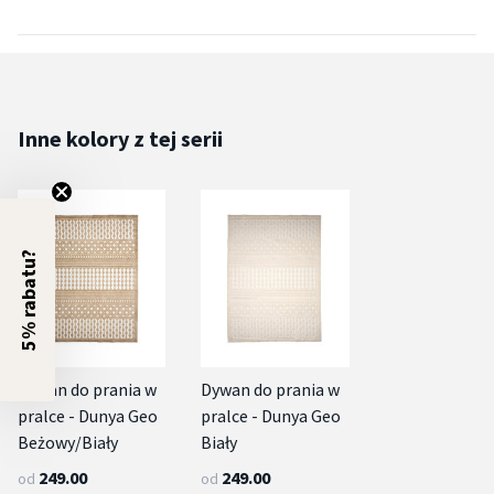
Inne kolory z tej serii
5% rabatu?
Dywan do prania w
Dywan do prania w
pralce - Dunya Geo
pralce - Dunya Geo
Beżowy/Biały
Biały
249.00
249.00
od
od