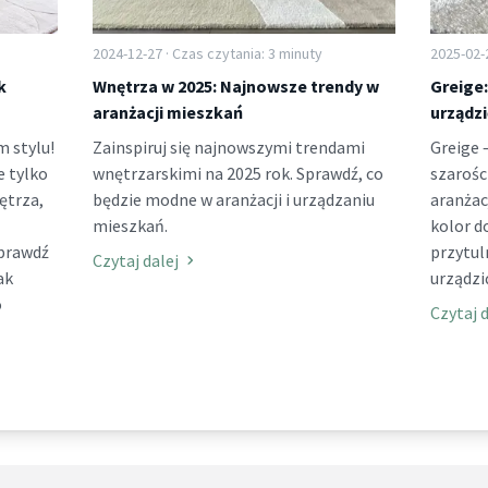
2024-12-27 · Czas czytania: 3 minuty
2025-02-2
k
Wnętrza w 2025: Najnowsze trendy w
Greige:
aranżacji mieszkań
urządzi
m stylu!
Zainspiruj się najnowszymi trendami
Greige 
e tylko
wnętrzarskimi na 2025 rok. Sprawdź, co
szarośc
ętrza,
będzie modne w aranżacji i urządzaniu
aranżac
mieszkań.
kolor 
Sprawdź
przytuln
Czytaj dalej
ak
urządzi
o
Czytaj d