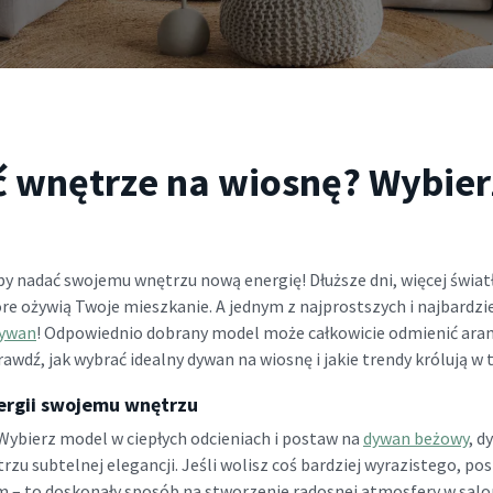
 wnętrze na wiosnę? Wybier
 nadać swojemu wnętrzu nową energię! Dłuższe dni, więcej światł
re ożywią Twoje mieszkanie. A jednym z najprostszych i najbardz
ywan
! Odpowiednio dobrany model może całkowicie odmienić aranża
rawdź, jak wybrać idealny dywan na wiosnę i jakie trendy królują w
ergii swojemu wnętrzu
Wybierz model w ciepłych odcieniach i postaw na
dywan beżowy
, d
rzu subtelnej elegancji. Jeśli wolisz coś bardziej wyrazistego, po
m – to doskonały sposób na stworzenie radosnej atmosfery w saloni