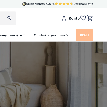
Opinie Klientów
4.35
/ 5
Obsługa Klienta
Konto
any dziecięce
Chodniki dywanowe
DEALS