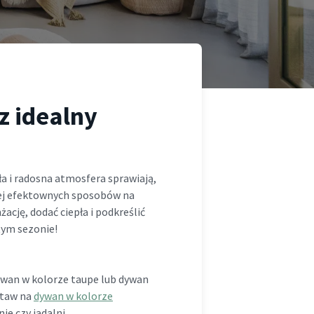
z idealny
a i radosna atmosfera sprawiają,
iej efektownych sposobów na
cję, dodać ciepła i podkreślić
 tym sezonie!
ywan w kolorze taupe lub dywan
staw na
dywan w kolorze
e czy jadalni.