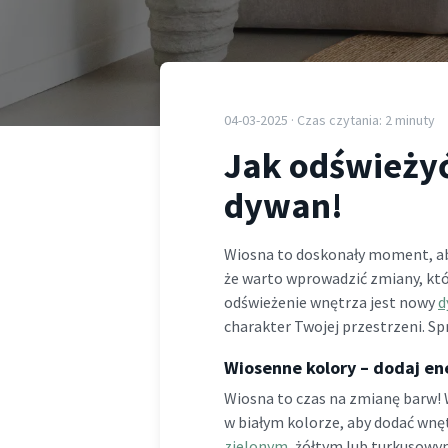
04-03-2025 · Czas czytania: 2 minuty
Jak odświeżyć
dywan!
Wiosna to doskonały moment, aby
że warto wprowadzić zmiany, któ
odświeżenie wnętrza jest nowy
d
charakter Twojej przestrzeni. Sp
Wiosenne kolory – dodaj en
Wiosna to czas na zmianę barw! 
w białym kolorze, aby dodać wnęt
zielonym
, żółtym lub turkusowy