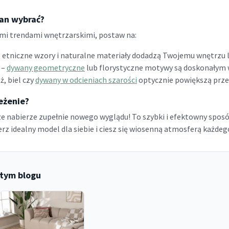
wan wybrać?
ymi trendami wnętrzarskimi, postaw na:
, etniczne wzory i naturalne materiały dodadzą Twojemu wnętrzu l
 –
dywany geometryczne
lub florystyczne motywy są doskonałym
ż, biel czy
dywany w odcieniach szarości
optycznie powiększą przes
eżenie?
 nabierze zupełnie nowego wyglądu! To szybki i efektowny spo
z idealny model dla siebie i ciesz się wiosenną atmosferą każdeg
tym blogu