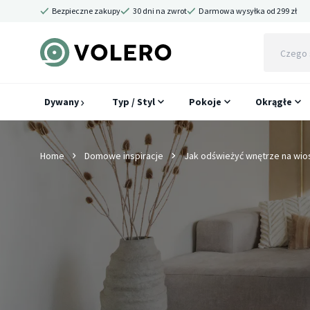
Bezpieczne zakupy
30 dni na zwrot
Darmowa wysyłka od 299 zł
Dywany
Typ / Styl
Pokoje
Okrągłe
Home
Domowe inspiracje
Jak odświeżyć wnętrze na wio