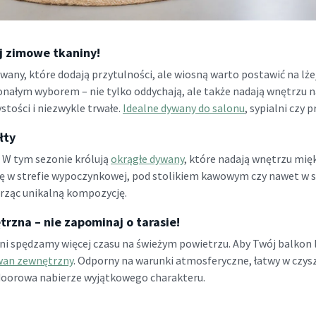
j zimowe tkaniny!
wany, które dodają przytulności, ale wiosną warto postawić na lże
nałym wyborem – nie tylko oddychają, ale także nadają wnętrzu na
stości i niezwykle trwałe.
Idealne dywany do salonu
, sypialni czy 
łty
 W tym sezonie królują
okrągłe dywany
, które nadają wnętrzu mię
ię w strefie wypoczynkowej, pod stolikiem kawowym czy nawet w sy
rząc unikalną kompozycję.
rzna – nie zapominaj o tarasie!
ni spędzamy więcej czasu na świeżym powietrzu. Aby Twój balkon l
wan zewnętrzny
. Odporny na warunki atmosferyczne, łatwy w czysz
tdoorowa nabierze wyjątkowego charakteru.