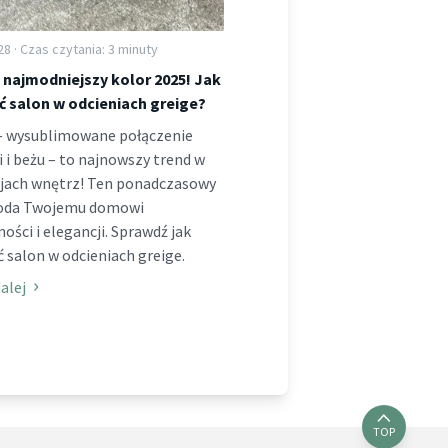
8 · Czas czytania: 3 minuty
 najmodniejszy kolor 2025! Jak
ć salon w odcieniach greige?
– wysublimowane połączenie
i i beżu – to najnowszy trend w
jach wnętrz! Ten ponadczasowy
doda Twojemu domowi
ości i elegancji. Sprawdź jak
ć salon w odcieniach greige.
alej
TOP