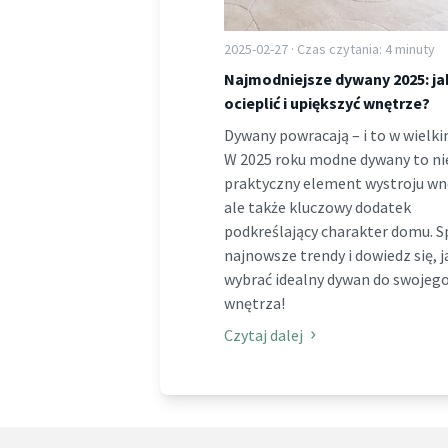
2025-02-27 · Czas czytania: 4 minuty
Najmodniejsze dywany 2025: ja
ocieplić i upiększyć wnętrze?
Dywany powracają – i to w wielki
W 2025 roku modne dywany to ni
praktyczny element wystroju wn
ale także kluczowy dodatek
podkreślający charakter domu. 
najnowsze trendy i dowiedz się, j
wybrać idealny dywan do swojeg
wnętrza!
Czytaj dalej