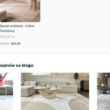
Dywan wełniany - Feline
Pastelowy
80x150 cm
359.00
269.00
 wpisów na blogu: